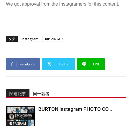
We got approval from the instagramers for this content.
タグ
Instagram
RIP ZINGER
Facebook
Twitter
LINE
関連記事
同一著者
BURTON Instagram PHOTO CO...
INSTAGRAM