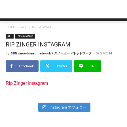
HOME
ALL
INSTAGRAM
ALL
INSTAGRAM
RIP ZINGER INSTAGRAM
By
SBN snowboard network / スノーボードネットワーク
-
09/27/2014
Facebook
Twitter
LINE
Rip Zinger Instagram
Instagram でフォロー