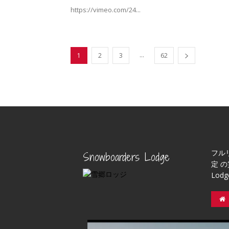
https://vimeo.com/24...
...
1
2
3
62
フル
Snowboarders Lodge
定 の
Lod