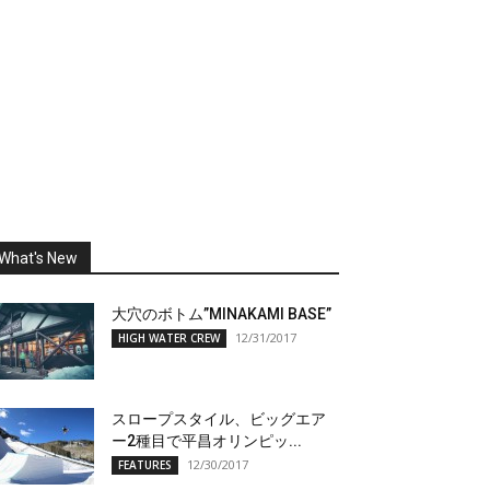
What's New
大穴のボトム”MINAKAMI BASE”
12/31/2017
HIGH WATER CREW
スロープスタイル、ビッグエア
ー2種目で平昌オリンピッ...
12/30/2017
FEATURES