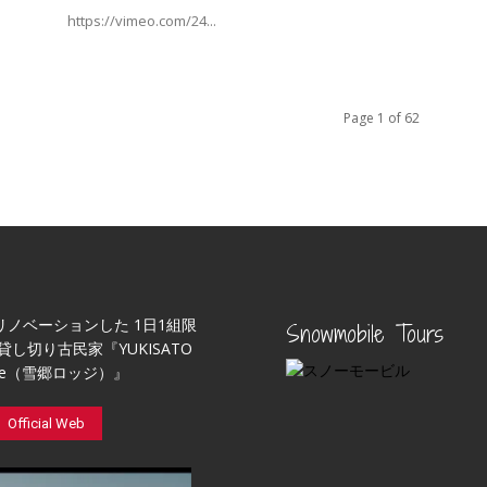
https://vimeo.com/24...
Page 1 of 62
リノベーションした 1日1組限
Snowmobile Tours
貸し切り古民家『YUKISATO
ge（雪郷ロッジ）』
Official Web