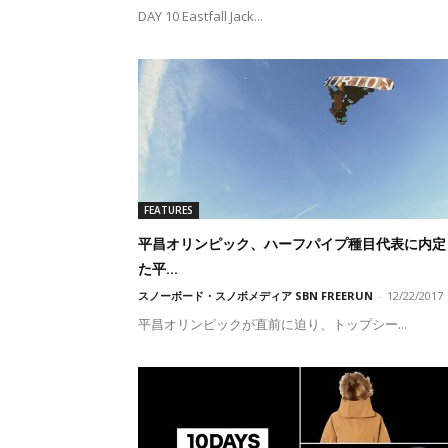
DAY 10 Eastfall Jack...
FEATURES
平昌オリンピック、ハーフパイプ種目代表に内定
た平...
スノーボード・スノボメディア SBN FREERUN
-
12/22/2017
平昌オリンピックが直前に迫り、トップシー...