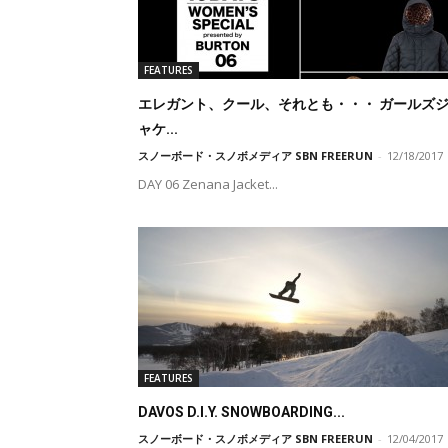
FEATURES
エレガント、クール、それとも・・・ ガールズ
ャケ...
スノーボード・スノボメディア SBN FREERUN
-
12/18/2017
DAY 06 Zenana Jacket...
FEATURES
DAVOS D.I.Y. SNOWBOARDING...
スノーボード・スノボメディア SBN FREERUN
-
12/04/2017