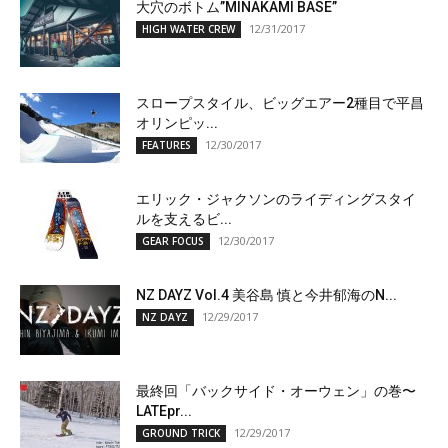
大穴のボトム”MINAKAMI BASE”
12/31/2017
HIGH WATER CREW
スロープスタイル、ビッグエアー2種目で平昌
オリンピッ...
12/30/2017
FEATURES
エリック・ジャクソンのライディングスタイ
ルを支えるビ...
12/30/2017
GEAR FOCUS
NZ DAYZ Vol.4 美谷島 慎と今井郁海のN...
12/29/2017
NZ DAYZ
最終回「バックサイド・オーウェン」の巻〜
LATEpr...
12/29/2017
GROUND TRICK