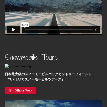
Snowmobile Tours
日本最⼤級のスノーモービルバックカントリーフィールド
『YUKISATOスノーモービルツアーズ』
Official Web