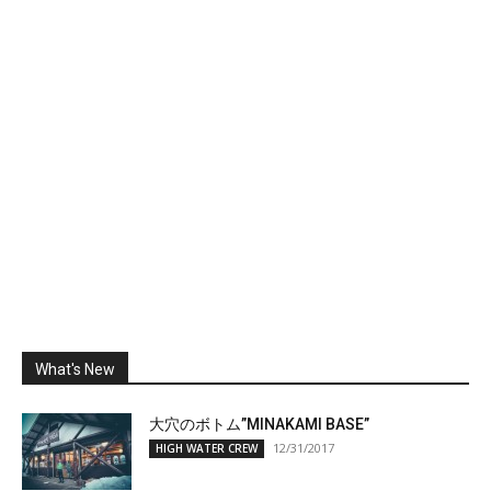
What's New
大穴のボトム”MINAKAMI BASE”
12/31/2017
HIGH WATER CREW