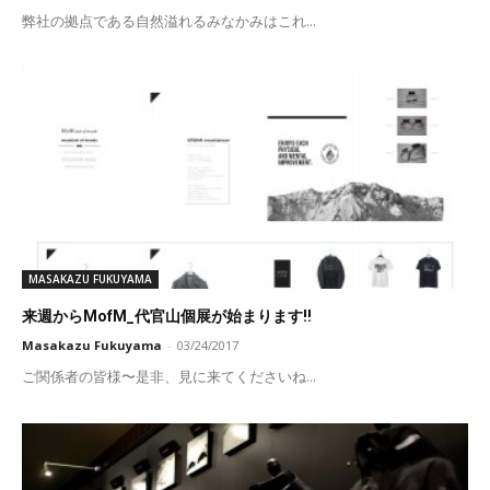
弊社の拠点である自然溢れるみなかみはこれ...
MASAKAZU FUKUYAMA
来週からMofM_代官山個展が始まります!!
Masakazu Fukuyama
-
03/24/2017
ご関係者の皆様〜是非、見に来てくださいね...