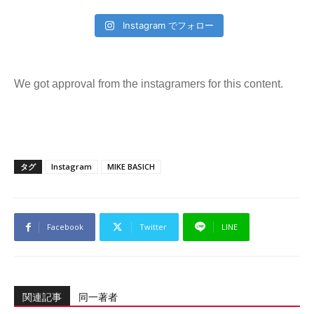
Instagram でフォロー
We got approval from the instagramers for this content.
タグ
Instagram
MIKE BASICH
Facebook
Twitter
LINE
関連記事
同一著者