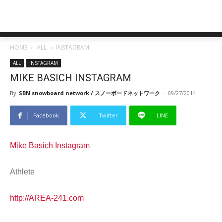
HOME
ALL
INSTAGRAM
ALL
INSTAGRAM
MIKE BASICH INSTAGRAM
By
SBN snowboard network / スノーボードネットワーク
-
09/27/2014
Facebook
Twitter
LINE
Mike Basich Instagram
Athlete
http://AREA-241.com