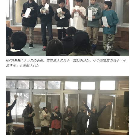
GROMMETクラスの表彰。吉野康人の息子「吉野あさひ」や小西隆文の息子「小
西李生」も表彰された