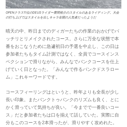
OPENクラス11位のDEUSライダー豊間裕介のスタイルのあるライディング。大会
の打ち上げではスタイルを出しキャラ全開の人気者だったようだ
晴天の中、昨日までのディガーたちの作業のおかげでバ
ッチリとリメイクされたコース。さらに万全な状態で本
番をおこなうために急遽初日の予選を中止し、この日は
参加者たちもタイム計測ではなく、全員でコースインス
ペクションで滑りながら、みんなでバンクコースを仕上
げていく日となった。「みんなで作るバンクドスラロー
ム」これキーワードです。
コースフィーリングはというと、昨年よりも全長が少し
長い印象。またバンクトゥバンクのリズムも良く、とに
かく滑っていて気持ちが良い。「今までで一番良いコー
ス」だと参加者たちは口を揃えて話していた。実際に自
分もこのコースを2本滑ったが、滑りやすく攻めれた。