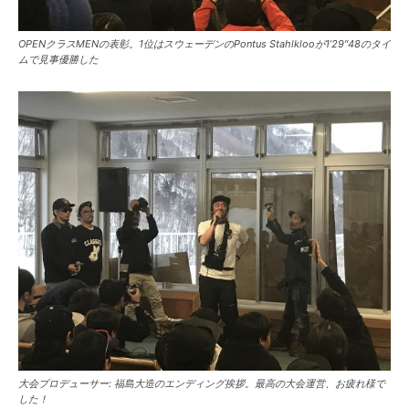
OPENクラスMENの表彰。1位はスウェーデンのPontus Stahlklooが1’29″48のタイ
ムで見事優勝した
大会プロデューサー: 福島大造のエンディング挨拶。最高の大会運営、お疲れ様で
した！