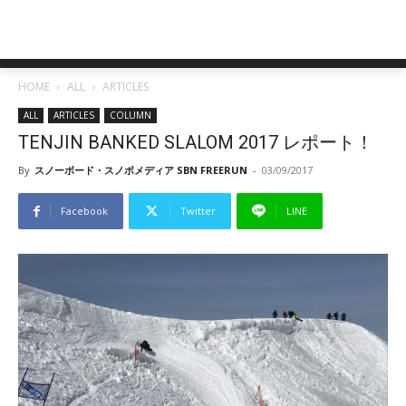
HOME
ALL
ARTICLES
ALL
ARTICLES
COLUMN
TENJIN BANKED SLALOM 2017 レポート！
By
スノーボード・スノボメディア SBN FREERUN
-
03/09/2017
Facebook
Twitter
LINE