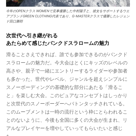
今年のOPENクラス WOMENで見事優勝した中村陽子と、彼女をサポートするウエ
アブランドGREEN CLOTHING代表であり、G-MASTERクラスで優勝したレジェン
ド田口勝郎
次世代へ引き継がれる
あたらめて感じたバンクドスラロームの魅力
滑ることさえできれば、誰でも参加できるのがバンクド
スラロームの魅力だ。今大会はとくにキッズのレベルの
高さや、親子で一緒にエントリーするライダーや参加者
も多かった。世代やレベル、ジャンルを超えシンプルに
スノーボーディングの基礎的な部分にあたる「滑るこ
と」を楽しむ大会。このピュアなコンセプトはしっかり
と次世代のスノーボーダーへバトンタッチされている。
このムーブメントは一時の流行という枠にとらわれるこ
とのないように、今後も全国に多くの大会が生まれ、リ
アルなプレイヤーを増やしていってもらいたいと感じ