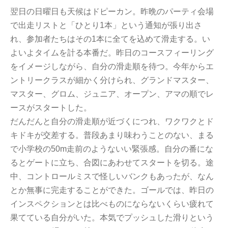
翌日の日曜日も天候はドピーカン。昨晩のパーティ会場
で出走リストと「ひとり1本」という通知が張り出さ
れ、参加者たちはその1本に全てを込めて滑走する。い
よいよタイムを計る本番だ。昨日のコースフィーリング
をイメージしながら、自分の滑走順を待つ。今年からエ
ントリークラスが細かく分けられ、グランドマスター、
マスター、グロム、ジュニア、オープン、アマの順でレ
ースがスタートした。
だんだんと自分の滑走順が近づくにつれ、ワクワクとド
キドキが交差する。普段あまり味わうことのない、まる
で小学校の50m走前のようないい緊張感。自分の番にな
るとゲートに立ち、合図にあわせてスタートを切る。途
中、コントロールミスで怪しいバンクもあったが、なん
とか無事に完走することができた。ゴールでは、昨日の
インスペクションとは比べものにならないくらい疲れて
果てている自分がいた。本気でプッシュした滑りという