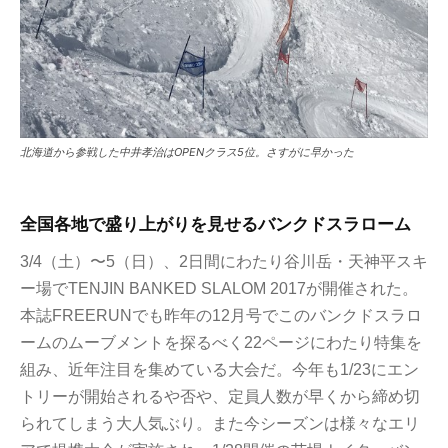
北海道から参戦した中井孝治はOPENクラス5位。さすがに早かった
全国各地で盛り上がりを見せるバンクドスラローム
3/4（土）〜5（日）、2日間にわたり谷川岳・天神平スキ
ー場でTENJIN BANKED SLALOM 2017が開催された。
本誌FREERUNでも昨年の12月号でこのバンクドスラロ
ームのムーブメントを探るべく22ページにわたり特集を
組み、近年注目を集めている大会だ。今年も1/23にエン
トリーが開始されるや否や、定員人数が早くから締め切
られてしまう大人気ぶり。また今シーズンは様々なエリ