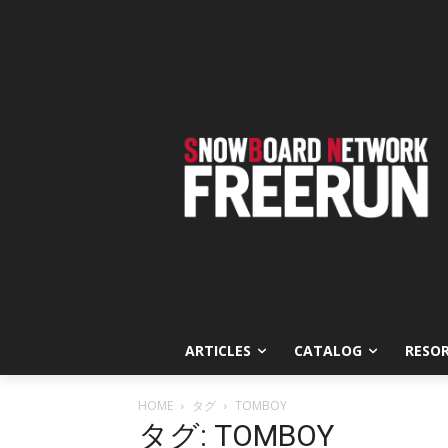
ARTICLES
CATALOG
RESO
HOME
タグ
TOMBOY
タグ: TOMBOY