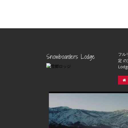
フル
Snowboarders Lodge
定 の
Lod