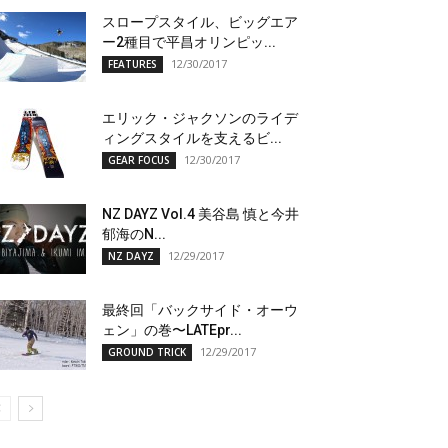
スロープスタイル、ビッグエア
ー2種目で平昌オリンピッ...
12/30/2017
FEATURES
エリック・ジャクソンのライデ
ィングスタイルを支えるビ...
12/30/2017
GEAR FOCUS
NZ DAYZ Vol.4 美谷島 慎と今井
郁海のN...
12/29/2017
NZ DAYZ
最終回「バックサイド・オーウ
ェン」の巻〜LATEpr...
12/29/2017
GROUND TRICK