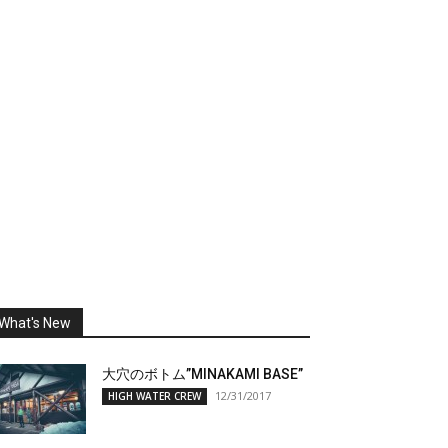
What's New
大穴のボトム”MINAKAMI BASE”
12/31/2017
HIGH WATER CREW