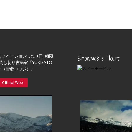
リノベーションした 1日1組限
Snowmobile Tours
貸し切り古民家『YUKISATO
ge（雪郷ロッジ）』
Official Web