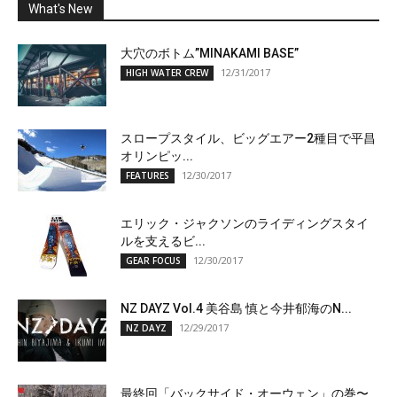
What's New
大穴のボトム”MINAKAMI BASE”
12/31/2017
HIGH WATER CREW
スロープスタイル、ビッグエアー2種目で平昌
オリンピッ...
12/30/2017
FEATURES
エリック・ジャクソンのライディングスタイ
ルを支えるビ...
12/30/2017
GEAR FOCUS
NZ DAYZ Vol.4 美谷島 慎と今井郁海のN...
12/29/2017
NZ DAYZ
最終回「バックサイド・オーウェン」の巻〜