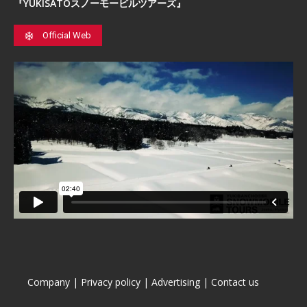
『YUKISATOスノーモービルツアーズ』
Official Web
Company
|
Privacy policy
|
Advertising
|
Contact us