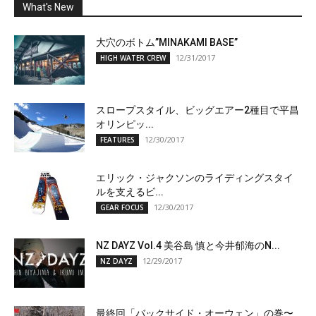
What's New
大穴のボトム”MINAKAMI BASE”
12/31/2017
HIGH WATER CREW
スロープスタイル、ビッグエアー2種目で平昌
オリンピッ...
12/30/2017
FEATURES
エリック・ジャクソンのライディングスタイ
ルを支えるビ...
12/30/2017
GEAR FOCUS
NZ DAYZ Vol.4 美谷島 慎と今井郁海のN...
12/29/2017
NZ DAYZ
最終回「バックサイド・オーウェン」の巻〜