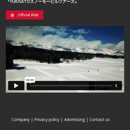
『YUKISATOスノーモービルツアーズ』
Official Web
Company
|
Privacy policy
|
Advertising
|
Contact us