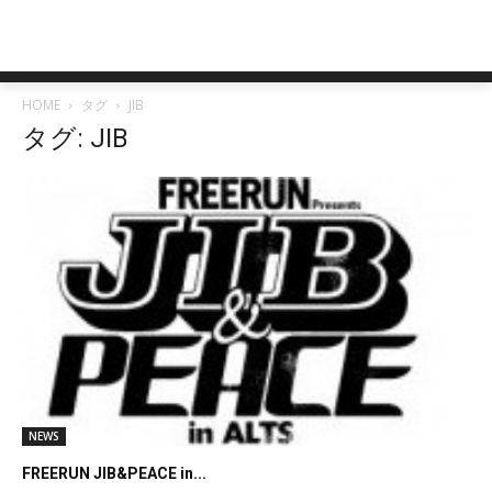
HOME
タグ
JIB
タグ: JIB
NEWS
FREERUN JIB&PEACE in...