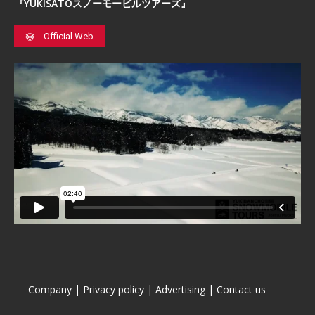
『YUKISATOスノーモービルツアーズ』
Official Web
Company
|
Privacy policy
|
Advertising
|
Contact us