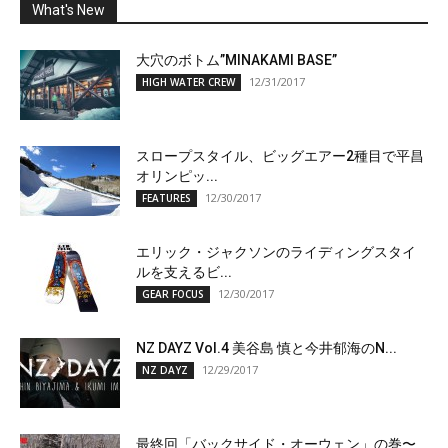
What's New
大穴のボトム”MINAKAMI BASE”
12/31/2017
HIGH WATER CREW
スロープスタイル、ビッグエアー2種目で平昌
オリンピッ...
12/30/2017
FEATURES
エリック・ジャクソンのライディングスタイ
ルを支えるビ...
12/30/2017
GEAR FOCUS
NZ DAYZ Vol.4 美谷島 慎と今井郁海のN...
12/29/2017
NZ DAYZ
最終回「バックサイド・オーウェン」の巻〜