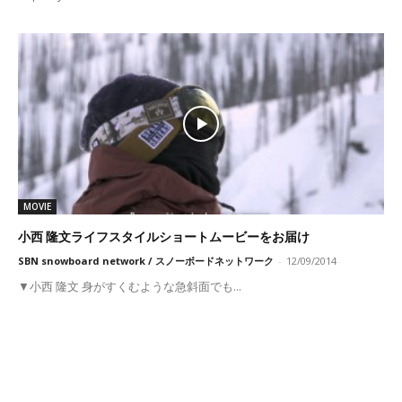
MOVIE
小西 隆文ライフスタイルショートムービーをお届け
SBN snowboard network / スノーボードネットワーク
-
12/09/2014
▼小西 隆文 身がすくむような急斜面でも...