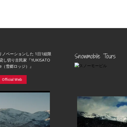
リノベーションした 1日1組限
Snowmobile Tours
貸し切り古民家『YUKISATO
ge（雪郷ロッジ）』
Official Web