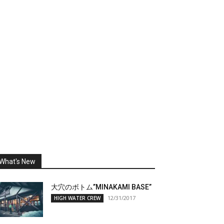
What's New
大穴のボトム”MINAKAMI BASE”
12/31/2017
HIGH WATER CREW