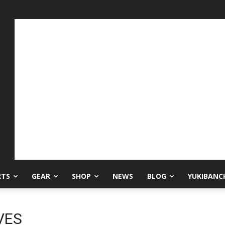
RTS
GEAR
SHOP
NEWS
BLOG
YUKIBANC
VES