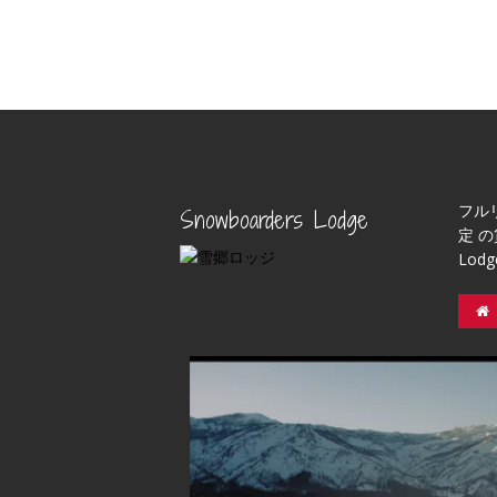
フル
Snowboarders Lodge
定 の
Lod