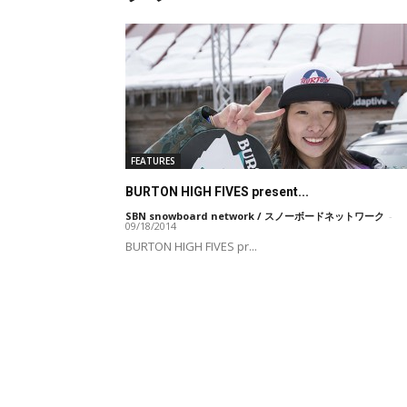
FEATURES
BURTON HIGH FIVES present...
SBN snowboard network / スノーボードネットワーク
-
09/18/2014
BURTON HIGH FIVES pr...