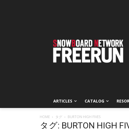
ARTICLES
CATALOG
RESO
HOME
タグ
BURTON HIGH FIVES
タグ: BURTON HIGH FI