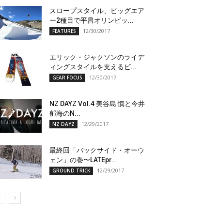
スロープスタイル、ビッグエア
ー2種目で平昌オリンピッ...
12/30/2017
FEATURES
エリック・ジャクソンのライデ
ィングスタイルを支えるビ...
12/30/2017
GEAR FOCUS
NZ DAYZ Vol.4 美谷島 慎と今井
郁海のN...
12/29/2017
NZ DAYZ
最終回「バックサイド・オーウ
ェン」の巻〜LATEpr...
12/29/2017
GROUND TRICK