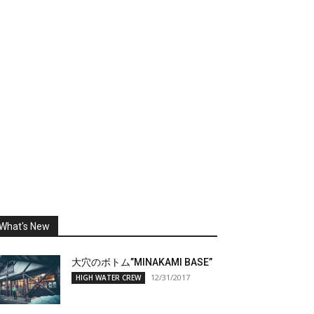
What's New
大穴のボトム”MINAKAMI BASE”
12/31/2017
HIGH WATER CREW