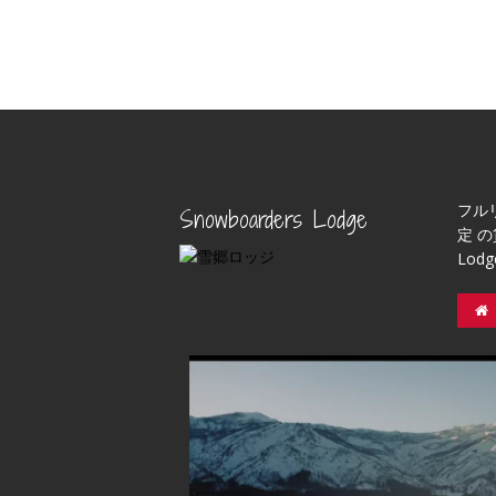
フル
Snowboarders Lodge
定 の
Lod