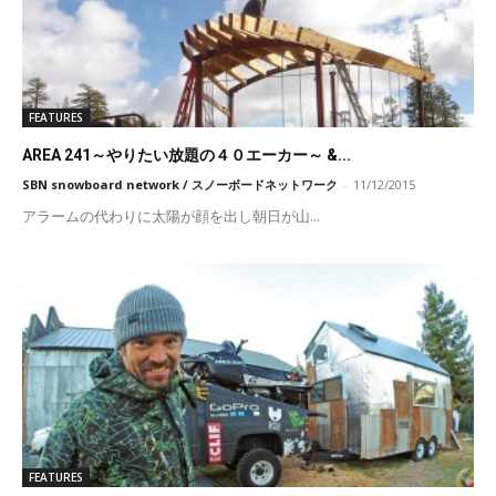
FEATURES
AREA 241～やりたい放題の４０エーカー～ &...
SBN snowboard network / スノーボードネットワーク
-
11/12/2015
アラームの代わりに太陽が顔を出し朝日が山...
FEATURES