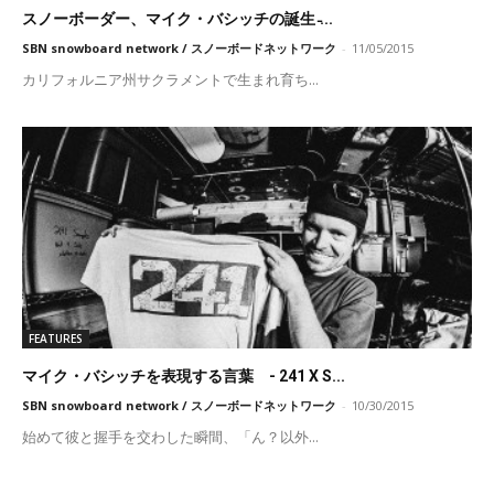
スノーボーダー、マイク・バシッチの誕生 ̵...
SBN snowboard network / スノーボードネットワーク
-
11/05/2015
カリフォルニア州サクラメントで生まれ育ち...
FEATURES
マイク・バシッチを表現する言葉 - 241 X S...
SBN snowboard network / スノーボードネットワーク
-
10/30/2015
始めて彼と握手を交わした瞬間、「ん？以外...