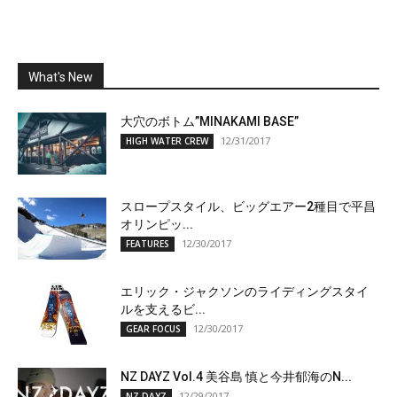
What's New
大穴のボトム”MINAKAMI BASE”
12/31/2017
HIGH WATER CREW
スロープスタイル、ビッグエアー2種目で平昌
オリンピッ...
12/30/2017
FEATURES
エリック・ジャクソンのライディングスタイ
ルを支えるビ...
12/30/2017
GEAR FOCUS
NZ DAYZ Vol.4 美谷島 慎と今井郁海のN...
12/29/2017
NZ DAYZ