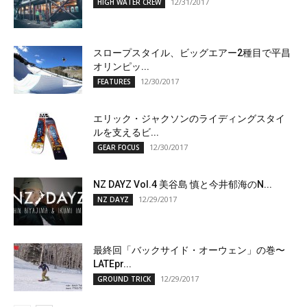
12/31/2017
HIGH WATER CREW
スロープスタイル、ビッグエアー2種目で平昌
オリンピッ...
12/30/2017
FEATURES
エリック・ジャクソンのライディングスタイ
ルを支えるビ...
12/30/2017
GEAR FOCUS
NZ DAYZ Vol.4 美谷島 慎と今井郁海のN...
12/29/2017
NZ DAYZ
最終回「バックサイド・オーウェン」の巻〜
LATEpr...
12/29/2017
GROUND TRICK