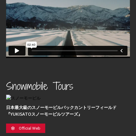
Snowmobile Tours
日本最⼤級のスノーモービルバックカントリーフィールド
『YUKISATOスノーモービルツアーズ』
Official Web