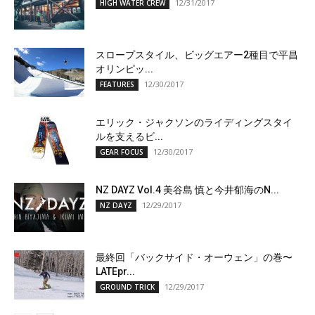
12/31/2017
HIGH WATER CREW
スロープスタイル、ビッグエアー2種目で平昌
オリンピッ...
12/30/2017
FEATURES
エリック・ジャクソンのライディングスタイ
ルを支えるビ...
12/30/2017
GEAR FOCUS
NZ DAYZ Vol.4 美谷島 慎と今井郁海のN...
12/29/2017
NZ DAYZ
最終回「バックサイド・オーウェン」の巻〜
LATEpr...
12/29/2017
GROUND TRICK