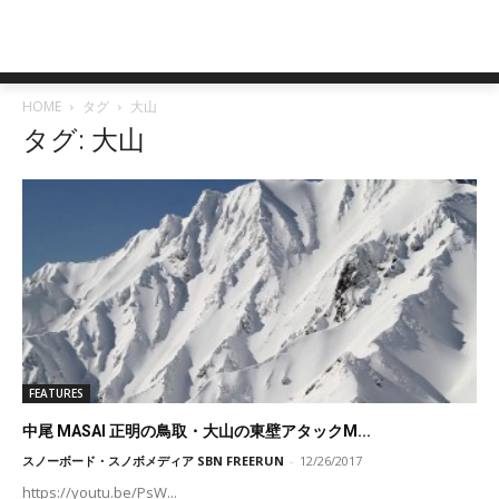
HOME
タグ
大山
タグ: 大山
FEATURES
中尾 MASAI 正明の鳥取・大山の東壁アタックM...
スノーボード・スノボメディア SBN FREERUN
-
12/26/2017
https://youtu.be/PsW...