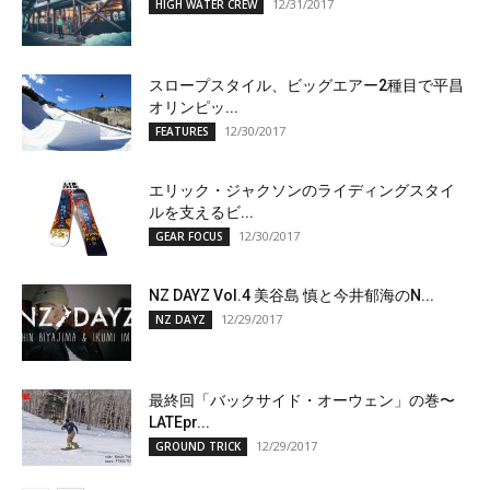
12/31/2017
HIGH WATER CREW
スロープスタイル、ビッグエアー2種目で平昌
オリンピッ...
12/30/2017
FEATURES
エリック・ジャクソンのライディングスタイ
ルを支えるビ...
12/30/2017
GEAR FOCUS
NZ DAYZ Vol.4 美谷島 慎と今井郁海のN...
12/29/2017
NZ DAYZ
最終回「バックサイド・オーウェン」の巻〜
LATEpr...
12/29/2017
GROUND TRICK