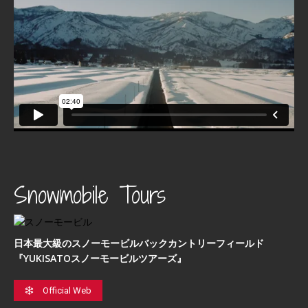
Snowmobile Tours
日本最⼤級のスノーモービルバックカントリーフィールド
『YUKISATOスノーモービルツアーズ』
Official Web