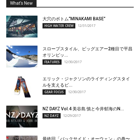
What's New
大穴のボトム”MINAKAMI BASE”
12/31/2017
HIGH WATER CREW
スロープスタイル、ビッグエアー2種目で平昌
オリンピッ...
12/30/2017
FEATURES
エリック・ジャクソンのライディングスタイ
ルを支えるビ...
12/30/2017
GEAR FOCUS
NZ DAYZ Vol.4 美谷島 慎と今井郁海のN...
12/29/2017
NZ DAYZ
最終回「バックサイド・オーウェン」の巻〜