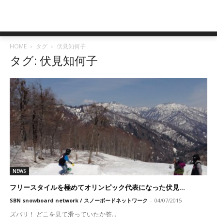
HOME
タグ
伏見知何子
タグ: 伏見知何子
NEWS
フリースタイルを極めてオリンピック代表になった伏見...
SBN snowboard network / スノーボードネットワーク
-
04/07/2015
ズバリ！ どこを見て滑っていたか答...