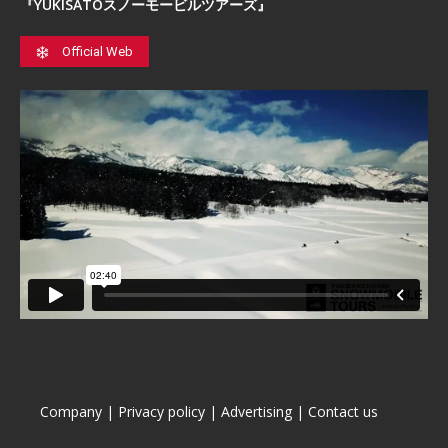
『YUKISATOスノーモービルツアーズ』
Official Web
Company
|
Privacy policy
|
Advertising
|
Contact us