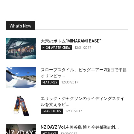
What's New
大穴のボトム”MINAKAMI BASE”
12/31/2017
HIGH WATER CREW
スロープスタイル、ビッグエアー2種目で平昌
オリンピッ...
12/30/2017
FEATURES
エリック・ジャクソンのライディングスタイ
ルを支えるビ...
12/30/2017
GEAR FOCUS
NZ DAYZ Vol.4 美谷島 慎と今井郁海のN...
12/29/2017
NZ DAYZ