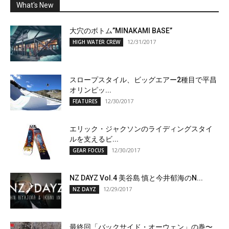
What's New
大穴のボトム”MINAKAMI BASE”
12/31/2017
HIGH WATER CREW
スロープスタイル、ビッグエアー2種目で平昌
オリンピッ...
12/30/2017
FEATURES
エリック・ジャクソンのライディングスタイ
ルを支えるビ...
12/30/2017
GEAR FOCUS
NZ DAYZ Vol.4 美谷島 慎と今井郁海のN...
12/29/2017
NZ DAYZ
最終回「バックサイド・オーウェン」の巻〜