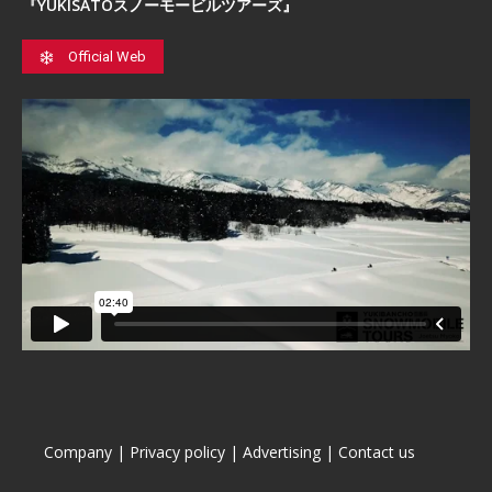
『YUKISATOスノーモービルツアーズ』
Official Web
Company
|
Privacy policy
|
Advertising
|
Contact us