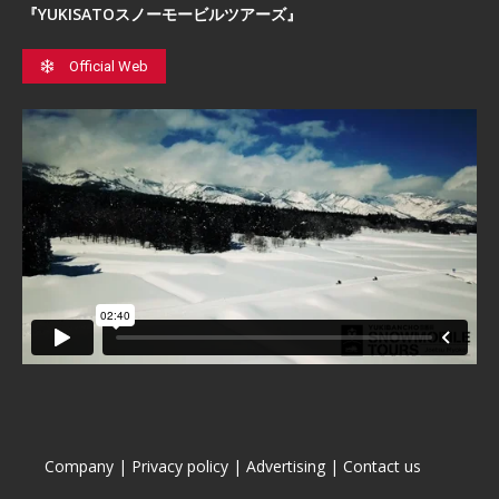
『YUKISATOスノーモービルツアーズ』
Official Web
Company
|
Privacy policy
|
Advertising
|
Contact us