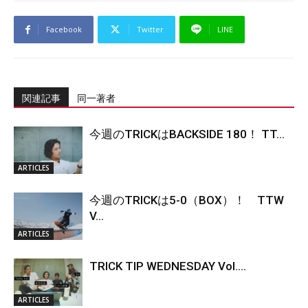
Facebook
Twitter
LINE
関連記事
同一著者
今週のTRICKはBACKSIDE 180！ TT...
ARTICLES
今週のTRICKは5-0（BOX）！ TTW
V...
ARTICLES
TRICK TIP WEDNESDAY Vol....
ARTICLES