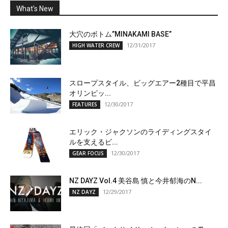
What's New
大穴のボトム”MINAKAMI BASE”
12/31/2017
HIGH WATER CREW
スロープスタイル、ビッグエアー2種目で平昌
オリンピッ...
12/30/2017
FEATURES
エリック・ジャクソンのライディングスタイ
ルを支えるビ...
12/30/2017
GEAR FOCUS
NZ DAYZ Vol.4 美谷島 慎と今井郁海のN...
12/29/2017
NZ DAYZ