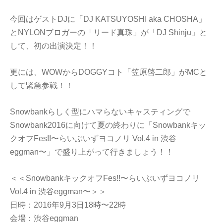
今回はゲストDJに「DJ KATSUYOSHI aka CHOSHA」
とNYLONブロガーの「リード真珠」が「DJ Shinju」と
して、初の出演決定！！
更には、WOWからDOGGYコト「笠原啓二郎」がMCと
して緊急参戦！！
Snowbankらしく型にハマらないキャスティングで
Snowbank2016に向けて夏の終わりに「Snowbankキッ
クオフFes!!〜らいぶいずヨコノリ Vol.4 in 渋谷
eggman〜」で盛り上がって行きましょう！！
＜＜SnowbankキックオフFes!!〜らいぶいずヨコノリ
Vol.4 in 渋谷eggman〜＞＞
日時：2016年9月3日18時〜22時
会場：渋谷eggman