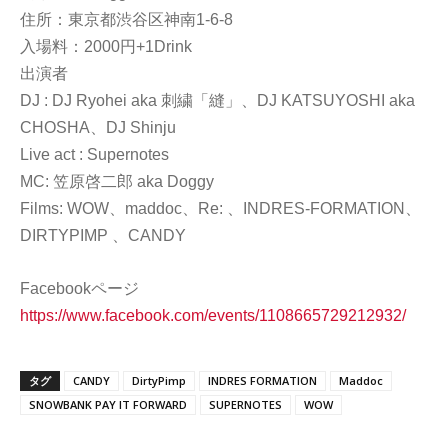
住所：東京都渋谷区神南1-6-8
入場料：2000円+1Drink
出演者
DJ : DJ Ryohei aka 刺繍「縫」、DJ KATSUYOSHI aka
CHOSHA、DJ Shinju
Live act : Supernotes
MC: 笠原啓二郎 aka Doggy
Films: WOW、maddoc、Re: 、INDRES-FORMATION、
DIRTYPIMP 、CANDY
Facebookページ
https://www.facebook.com/events/1108665729212932/
タグ
CANDY
DirtyPimp
INDRES FORMATION
Maddoc
SNOWBANK PAY IT FORWARD
SUPERNOTES
WOW