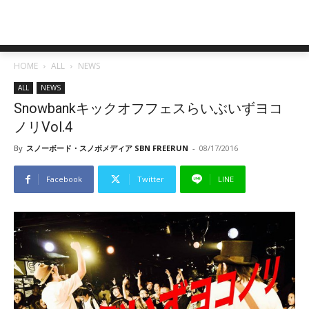
HOME
ALL
NEWS
ALL
NEWS
Snowbankキックオフフェスらいぶいずヨコ
ノリVol.4
By
スノーボード・スノボメディア SBN FREERUN
-
08/17/2016
Facebook
Twitter
LINE