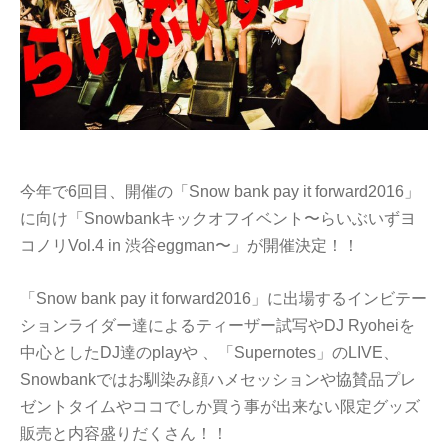
今年で6回目、開催の「Snow bank pay it forward2016」
に向け「Snowbankキックオフイベント〜らいぶいずヨ
コノリVol.4 in 渋谷eggman〜」が開催決定！！
「Snow bank pay it forward2016」に出場するインビテー
ションライダー達によるティーザー試写やDJ Ryoheiを
中心としたDJ達のplayや 、「Supernotes」のLIVE、
Snowbankではお馴染み顔ハメセッションや協賛品プレ
ゼントタイムやココでしか買う事が出来ない限定グッズ
販売と内容盛りだくさん！！