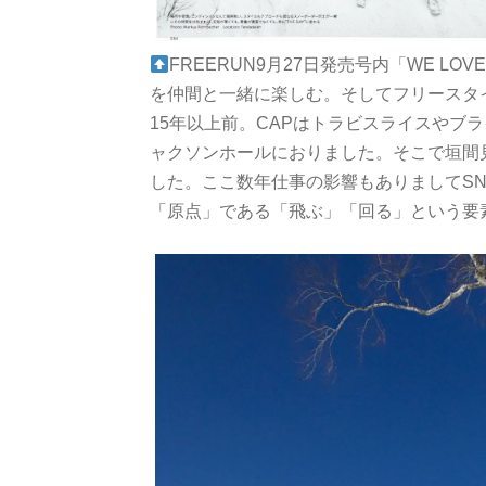
FREERUN9月27日発売号内「WE LO
を仲間と一緒に楽しむ。そしてフリースタ
15年以上前。CAPはトラビスライスやブ
ャクソンホールにおりました。そこで垣間
した。ここ数年仕事の影響もありましてSN
「原点」である「飛ぶ」「回る」という要