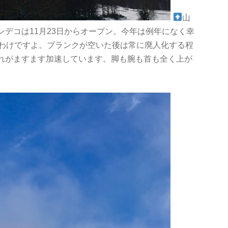
山
デコは11月23日からオープン。今年は例年になく幸
るわけですよ。ブランクが空いた後は常に廃人化する程
れがますます加速しています。脚も腕も首も全く上が