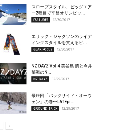
スロープスタイル、ビッグエア
ー2種目で平昌オリンピッ...
12/30/2017
FEATURES
エリック・ジャクソンのライデ
ィングスタイルを支えるビ...
12/30/2017
GEAR FOCUS
NZ DAYZ Vol.4 美谷島 慎と今井
郁海のN...
12/29/2017
NZ DAYZ
最終回「バックサイド・オーウ
ェン」の巻〜LATEpr...
12/29/2017
GROUND TRICK