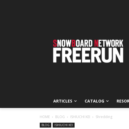
ARTICLES
CATALOG
RESO
HOME
BLOG
ISHIUCHI KEI
Shredding
BLOG
ISHIUCHI KEI