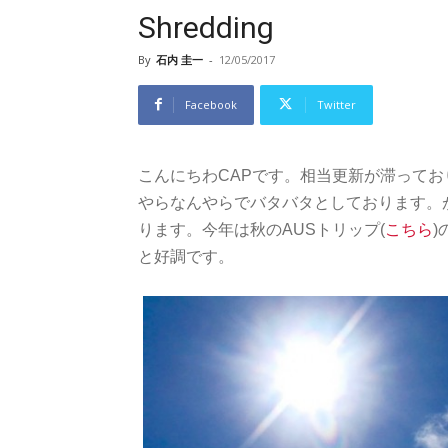
Shredding
By
石内 圭一
-
12/05/2017
Facebook
Twitter
こんにちわCAPです。相当更新が滞って
やらなんやらでバタバタとしております。が、
ります。今年は秋のAUSトリップ(
こちら
)
と好調です。