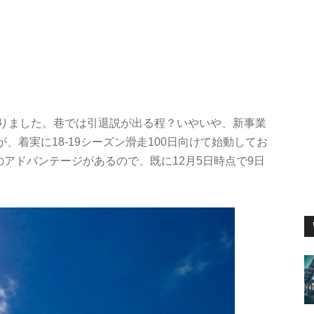
おりました。巷では引退説が出る程？いやいや、新事業
着実に18-19シーズン滑走100日向けて始動してお
のアドバンテージがあるので、既に12月5日時点で9日