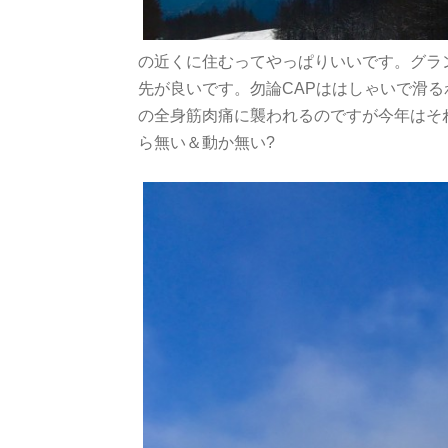
の近くに住むってやっぱりいいです。グラン
先が良いです。勿論CAPははしゃいで滑
の全身筋肉痛に襲われるのですが今年はそ
ら無い＆動か無い?