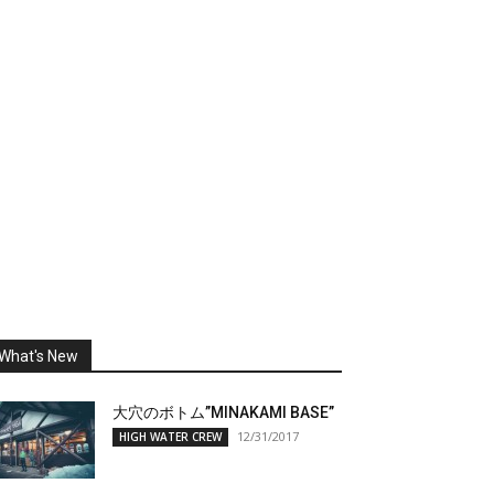
What's New
大穴のボトム”MINAKAMI BASE”
12/31/2017
HIGH WATER CREW