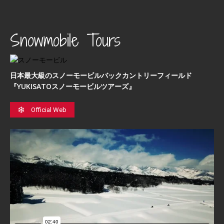
Snowmobile Tours
日本最⼤級のスノーモービルバックカントリーフィールド
『YUKISATOスノーモービルツアーズ』
Official Web