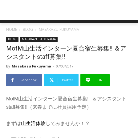
HOME
BLOG
MASAKAZU FUKUYAMA
BLOG
MASAKAZU FUKUYAMA
MofM山生活インターン夏合宿生募集!! ＆ア
シスタントstaff募集!!
By
Masakazu Fukuyama
-
07/03/2017
Facebook
Twitter
LINE
MofM山生活インターン夏合宿生募集!! ＆アシスタント
staff募集!!（来春までに社員採用予定）
まずは
山
生活体
験
してみませんか！？