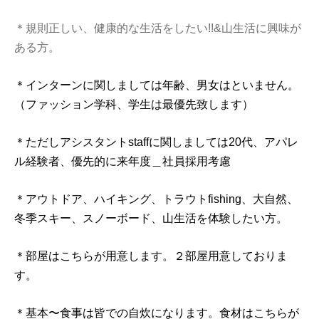
＊規則正しい、健康的な生活をしたい!!&山生活に興味が
ある方。
＊
インターン
に関しましては年齢、男女はといません。
（ファッション学科、学生は最優先致します）
＊ただしアシスタントstaffに関しましては20代、アパレ
ル経験者、優先的に来年度＿社員採用考慮
＊アウトドア、ハイキング、トラウトfishing、
大自然
、
冬季スキー、
スノーボード
、山生活を体験したい方。
＊部屋は
こち
らが用意します。２部屋用意しておりま
す。
＊基本〜食事は皆での自炊になります。食材は
こち
らが