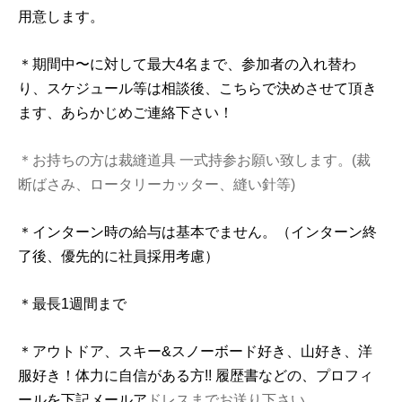
用意します。
＊期間中〜に対して最大4名まで、参加者の入れ替わ
り、スケジュール等は相談後、
こち
らで決めさせて頂き
ます、あらかじめご連絡下さい！
＊お持ちの方は裁縫道具 一式持参お願い致します。(裁
断ばさみ、ロータリーカッター、縫い針等)
＊
インターン
時の給与は基本でません。（
インターン
終
了後、優先的に社員採用考慮）
＊最長1週間まで
＊アウトドア、スキー&
スノーボード
好き、山好き、洋
服好き！体力に自信がある方!! 履歴書などの、プロフィ
ールを下記メールア
ドレスまでお送り下さい。