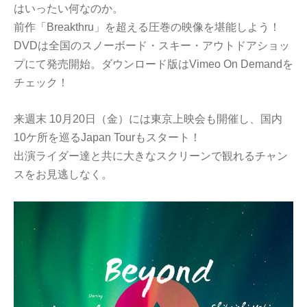
はいったい何なのか。
前作「Breakthru」を超える圧巻の映像を堪能しよう！
DVDは全国のスノーボード・スキー・アウトドアショッ
プにて発売開始。ダウンロード版はVimeo On Demandを
チェック！
来週末 10月20日（金）には東京上映会も開催し、国内
10ケ所を巡るJapan Tourもスタート！
出演ライダー達と共に大きなスクリーンで観れるチャン
スをお見逃しなく。