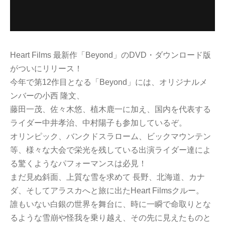
Heart Films 最新作「Beyond」のDVD・ダウンロード版
がついにリリース！
今年で第12作目となる「Beyond」には、オリジナルメ
ンバーの小西 隆文、
藤田一茂、佐々木悠、植木鹿一に加え、国内を代表する
ライダー中井孝治、中村陽子も参加しているぞ。
オリンピック、バンクドスラローム、ビックマウンテン
等、様々な大会で栄光を残している出演ライダー達によ
る驚くようなパフォーマンスは必見！
まだ見ぬ斜面、上質な雪を求めて 長野、北海道、カナ
ダ、そしてアラスカへと旅に出たHeart Filmsクルー。
誰もいない白銀の世界を舞台に、時に一瞬で命取りとな
るような雪崩や怪我を乗り越え、その先に見えたものと