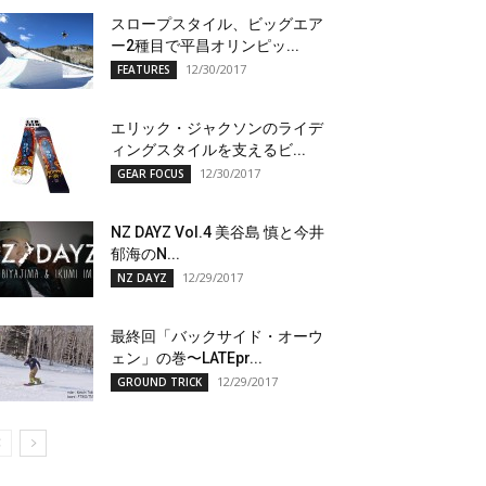
スロープスタイル、ビッグエア
ー2種目で平昌オリンピッ...
12/30/2017
FEATURES
エリック・ジャクソンのライデ
ィングスタイルを支えるビ...
12/30/2017
GEAR FOCUS
NZ DAYZ Vol.4 美谷島 慎と今井
郁海のN...
12/29/2017
NZ DAYZ
最終回「バックサイド・オーウ
ェン」の巻〜LATEpr...
12/29/2017
GROUND TRICK