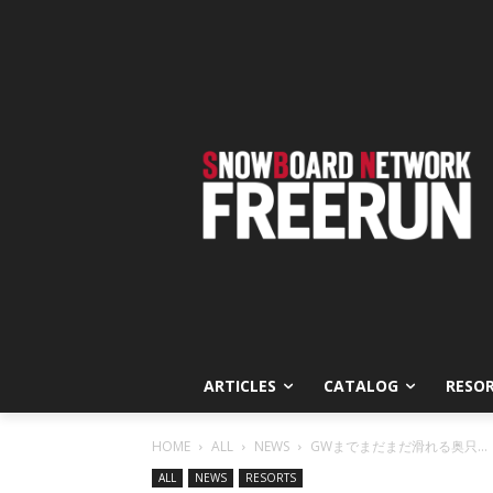
ARTICLES
CATALOG
RESO
HOME
ALL
NEWS
GWまでまだまだ滑れる奥只...
ALL
NEWS
RESORTS