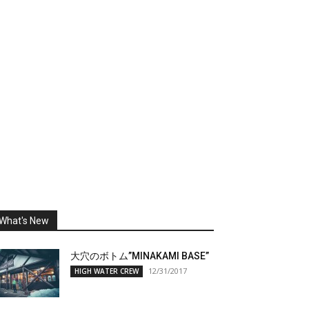
What's New
大穴のボトム”MINAKAMI BASE”
12/31/2017
HIGH WATER CREW