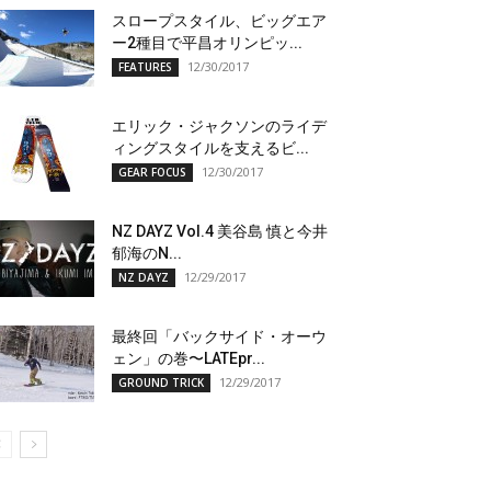
スロープスタイル、ビッグエア
ー2種目で平昌オリンピッ...
12/30/2017
FEATURES
エリック・ジャクソンのライデ
ィングスタイルを支えるビ...
12/30/2017
GEAR FOCUS
NZ DAYZ Vol.4 美谷島 慎と今井
郁海のN...
12/29/2017
NZ DAYZ
最終回「バックサイド・オーウ
ェン」の巻〜LATEpr...
12/29/2017
GROUND TRICK