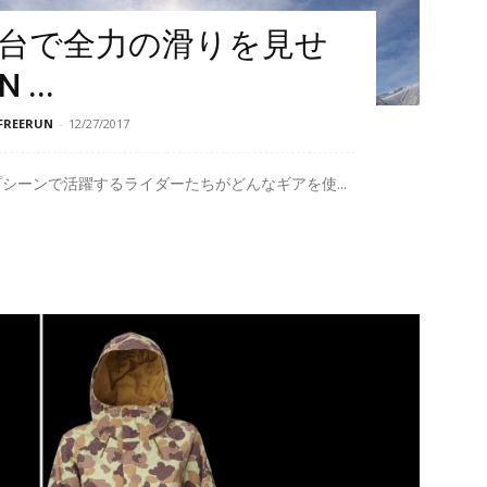
台で全力の滑りを見せ
...
REERUN
-
12/27/2017
シーンで活躍するライダーたちがどんなギアを使...