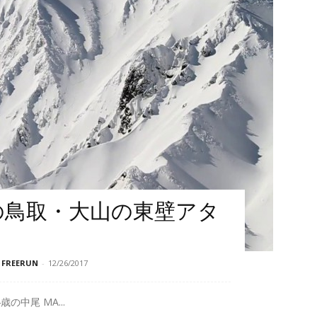
正明の鳥取・大山の東壁アタ
REERUN
-
12/26/2017
34歳の中尾 MA...