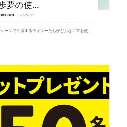
夢の使...
REERUN
-
12/22/2017
シーンで活躍するライダーたちがどんなギアを使...