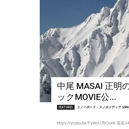
中尾 MASAI 
ックMOVIE公...
スノーボード・スノボメディア SBN F
FEATURES
https://youtu.be/PsWsU7bOunk 現在