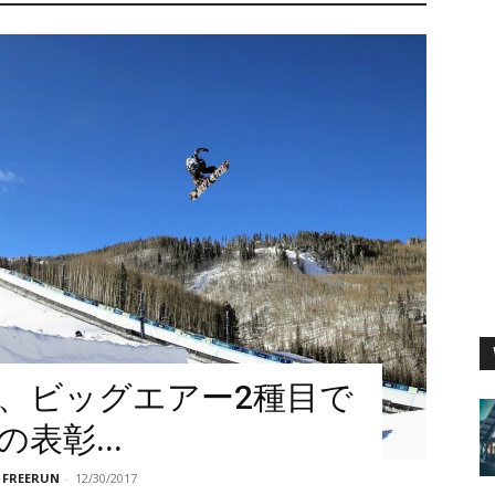
、ビッグエアー2種目で
表彰...
REERUN
-
12/30/2017