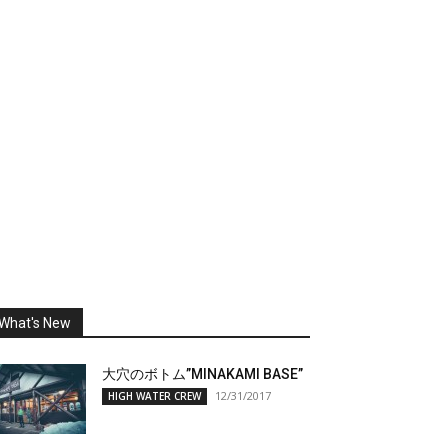
What's New
大穴のボトム”MINAKAMI BASE”
12/31/2017
HIGH WATER CREW