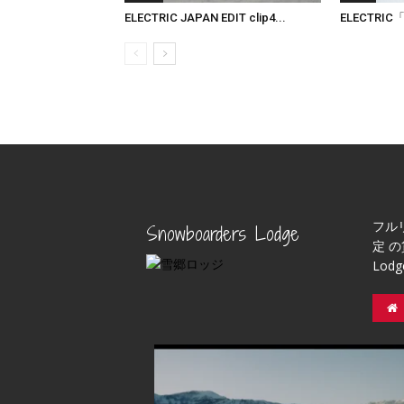
ELECTRIC JAPAN EDIT clip4...
ELECTRIC「A
フル
Snowboarders Lodge
定 の
Lod