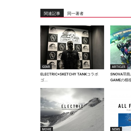
関連記事
同一著者
GEAR
ARTICLES
ELECTRIC×SKETCHY TANKコラボ
SNOVA羽
ゴ...
GAMEの模様.
MOVIE
NEWS