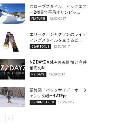
スロープスタイル、ビッグエア
ー2種目で平昌オリンピッ...
12/30/2017
FEATURES
エリック・ジャクソンのライデ
ィングスタイルを支えるビ...
12/30/2017
GEAR FOCUS
NZ DAYZ Vol.4 美谷島 慎と今井
郁海のN...
12/29/2017
NZ DAYZ
最終回「バックサイド・オーウ
ェン」の巻〜LATEpr...
12/29/2017
GROUND TRICK