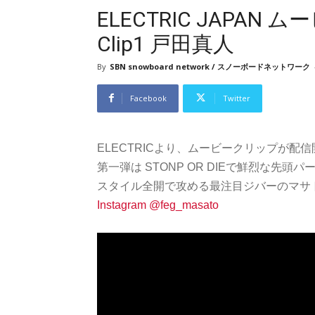
ELECTRIC JAPA
Clip1 戸田真人
By
SBN snowboard network / スノーボードネットワーク
Facebook
Twitter
ELECTRICより、ムービークリップが配
第一弾は STONP OR DIEで鮮烈な先
スタイル全開で攻める最注目ジバーのマサ
Instagram @feg_masato