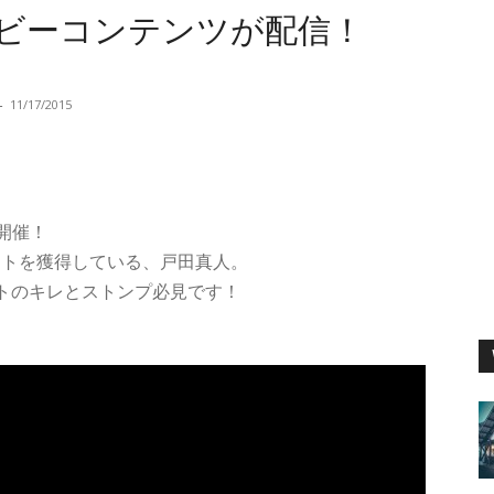
N ムービーコンテンツが配信！
-
11/17/2015
信開催！
頭パートを獲得している、戸田真人。
トのキレとストンプ必見です！