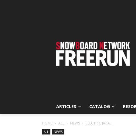
ARTICLES
CATALOG
RESO
HOME
ALL
NEWS
ELECTRIC JAPA...
ALL
NEWS