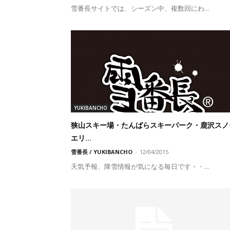
雪番長サイトでは、シーズン中、複数回にわ...
YUKIBANCHO
狭山スキー場・たんばらスキーパーク・鹿沢スノ
エリ...
雪番長 / YUKIBANCHO
-
12/04/2015
天気予報、降雪情報が気になる毎日です・・...