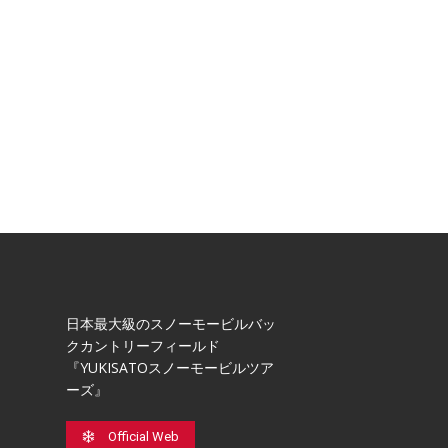
日本最⼤級のスノーモービルバッ
クカントリーフィールド
『YUKISATOスノーモービルツア
ーズ』
Official Web