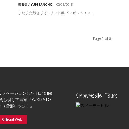
雪番長 / YUKIBANCHO
-
02/05/2015
まだまだ続きます♪リフト券プレゼント！ス...
Page 1 of 3
リノベーションした 1日1組限
Snowmobile Tours
貸し切り古民家『YUKISATO
ge（雪郷ロッジ）』
Official Web