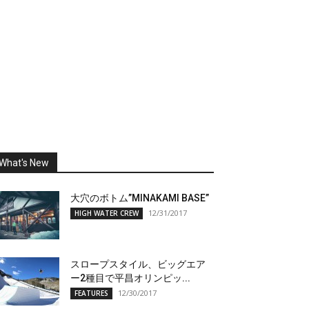
What's New
大穴のボトム”MINAKAMI BASE”
12/31/2017
HIGH WATER CREW
スロープスタイル、ビッグエア
ー2種目で平昌オリンピッ...
12/30/2017
FEATURES