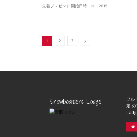
先着プレゼント 開始日時 ⇒ 2015...
1
2
3
フル
Snowboarders Lodge
定 の
Lod