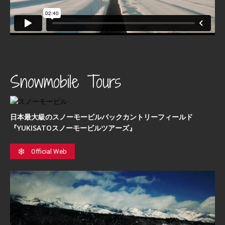
Snowmobile Tours
日本最⼤級のスノーモービルバックカントリーフィールド
『YUKISATOスノーモービルツアーズ』
Official Web