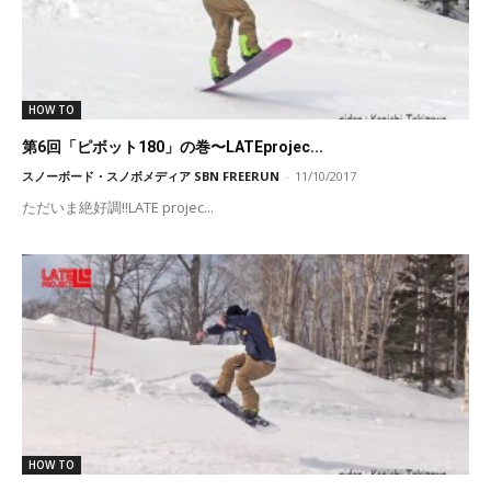
HOW TO
第6回「ピボット180」の巻〜LATEprojec...
スノーボード・スノボメディア SBN FREERUN
-
11/10/2017
ただいま絶好調!!LATE projec...
HOW TO