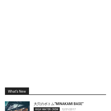
What's New
大穴のボトム”MINAKAMI BASE”
12/31/2017
HIGH WATER CREW