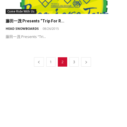
Come Ride With Us
藤田一茂 Presents “Trip For R...
HEAD SNOWBOARDS
-
08/26/2015
藤田一茂 Presents “Tri...
1
2
3