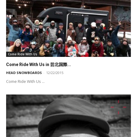
Come Ride With Us
Come Ride With Us in 芸北国際...
HEAD SNOWBOARDS
-
12/22/2015
Come Ride With Us ...