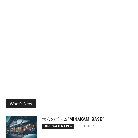
What's New
大穴のボトム”MINAKAMI BASE”
12/31/2017
HIGH WATER CREW