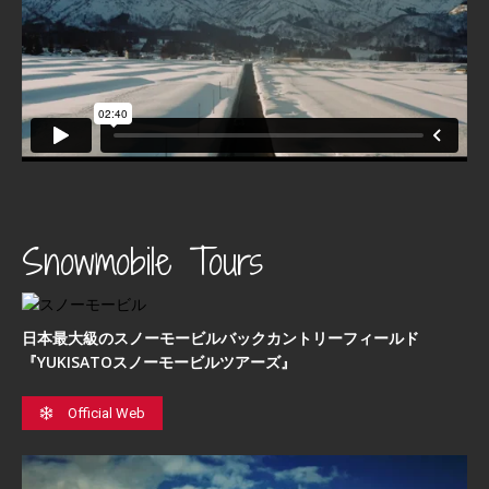
Snowmobile Tours
日本最⼤級のスノーモービルバックカントリーフィールド
『YUKISATOスノーモービルツアーズ』
Official Web