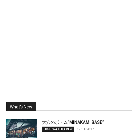
What's New
大穴のボトム”MINAKAMI BASE”
12/31/2017
HIGH WATER CREW