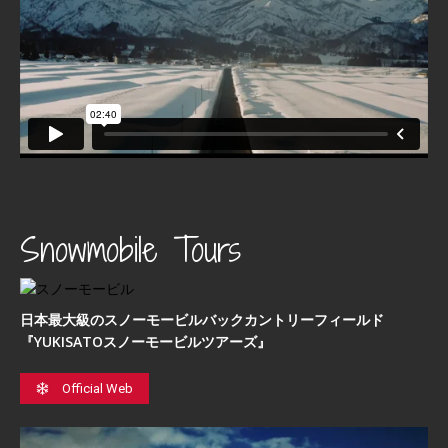
Snowmobile Tours
日本最⼤級のスノーモービルバックカントリーフィールド
『YUKISATOスノーモービルツアーズ』
Official Web