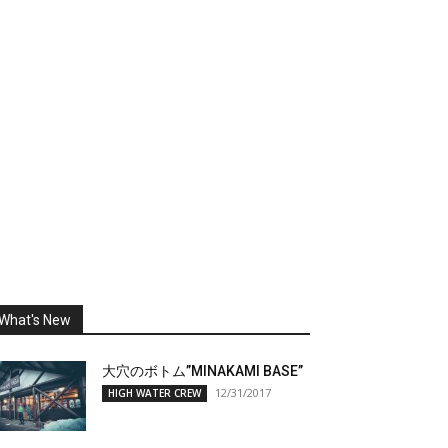
What's New
大穴のボトム”MINAKAMI BASE”
12/31/2017
HIGH WATER CREW