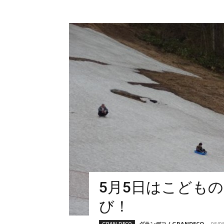
5月5日はこども
び！
グランデコ / GRANDECO
-
05/0
GRAN DECO