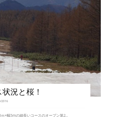
ス状況と桜！
0/2016
ｍ×幅5mの細長いコースのオープン第2...