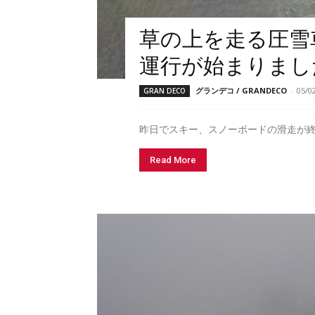
草の上を走る圧雪
運行が始まりまし
グランデコ / GRANDECO
-
05/0
GRAN DECO
昨日でスキー、スノーボードの滑走が終
Read More