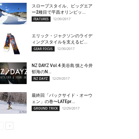
スロープスタイル、ビッグエア
ー2種目で平昌オリンピッ...
12/30/2017
FEATURES
エリック・ジャクソンのライデ
ィングスタイルを支えるビ...
12/30/2017
GEAR FOCUS
NZ DAYZ Vol.4 美谷島 慎と今井
郁海のN...
12/29/2017
NZ DAYZ
最終回「バックサイド・オーウ
ェン」の巻〜LATEpr...
12/29/2017
GROUND TRICK