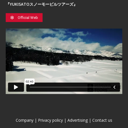
『YUKISATOスノーモービルツアーズ』
Official Web
Company
|
Privacy policy
|
Advertising
|
Contact us