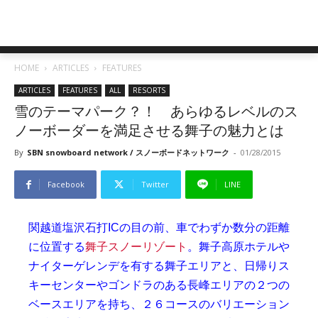
HOME
ARTICLES
FEATURES
ARTICLES
FEATURES
ALL
RESORTS
雪のテーマパーク？！ あらゆるレベルのス
ノーボーダーを満足させる舞子の魅力とは
By
SBN snowboard network / スノーボードネットワーク
-
01/28/2015
Facebook
Twitter
LINE
関越道塩沢石打ICの目の前、車でわずか数分の距離
に位置する
舞子スノーリゾート
。舞子高原ホテルや
ナイターゲレンデを有する舞子エリアと、日帰りス
キーセンターやゴンドラのある長峰エリアの２つの
ベースエリアを持ち、２６コースのバリエーション