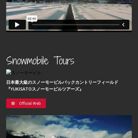
Snowmobile Tours
日本最⼤級のスノーモービルバックカントリーフィールド
『YUKISATOスノーモービルツアーズ』
Official Web