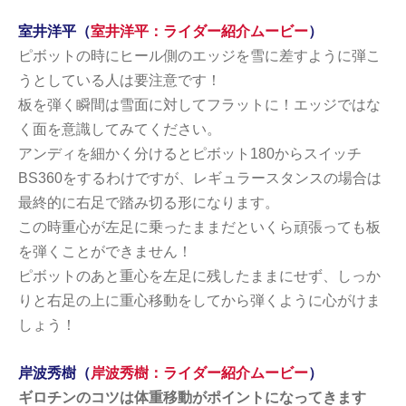
室井洋平（
室井洋平：ライダー紹介ムービー
）
ピボットの時にヒール側のエッジを雪に差すように弾こ
うとしている人は要注意です！
板を弾く瞬間は雪面に対してフラットに！エッジではな
く面を意識してみてください。
アンディを細かく分けるとピボット180からスイッチ
BS360をするわけですが、レギュラースタンスの場合は
最終的に右足で踏み切る形になります。
この時重心が左足に乗ったままだといくら頑張っても板
を弾くことができません！
ピボットのあと重心を左足に残したままにせず、しっか
りと右足の上に重心移動をしてから弾くように心がけま
しょう！
岸波秀樹（
岸波秀樹：ライダー紹介ムービー
）
ギロチンのコツは体重移動がポイントになってきます