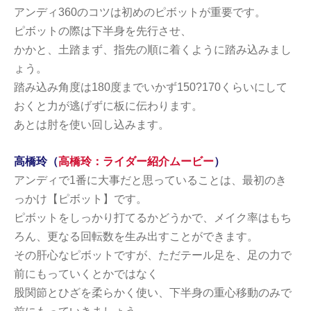
アンディ360のコツは初めのピボットが重要です。
ピボットの際は下半身を先行させ、
かかと、土踏まず、指先の順に着くように踏み込みまし
ょう。
踏み込み角度は180度までいかず150?170くらいにして
おくと力が逃げずに板に伝わります。
あとは肘を使い回し込みます。
高橋玲（
高橋玲：ライダー紹介ムービー
）
アンディで1番に大事だと思っていることは、最初のき
っかけ【ピボット】です。
ピボットをしっかり打てるかどうかで、メイク率はもち
ろん、更なる回転数を生み出すことができます。
その肝心なピボットですが、ただテール足を、足の力で
前にもっていくとかではなく
股関節とひざを柔らかく使い、下半身の重心移動のみで