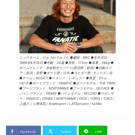
ニックネーム：りゅうorりゅうた ●趣味：BBQ ●生年月日：
1989年8月18日 ●年齢：28歳 ●身長：171cm ●体重：58kg ●
ホームゲレンデ：赤倉観光リゾート(新潟県・妙高) ●活動エリ
ア：新潟・長野 ●ボード歴：12年 ●ライダー歴：5シーズン目
●チーム：ADDICT ●スタンス：レギュラー ●角度：55㎝
+9/-9 ●ボードブランド：FANATIC ●ボードモデル：THE TWIN
●ブーツブランド：NORTHWAVE ●ブーツモデル：DECADE ●
バインブランド：DRAKE ●バインモデル：RELOAD ●スポンサ
ー：FANATIC / DRAKE / NORTHWAVE / DICE / YOROI / TOKO /
上越さくら整体院 / Xraebsport / LATEproject / fulABa
Facebook
Twitter
LINE