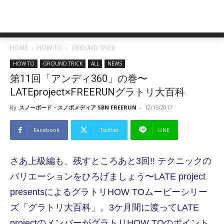
HOME
HOW TO
GROUND TRICK
HOW TO
GROUND TRICK
ALL
NEWS
第11回「アンディ360」の巻〜
LATEproject×FREERUNグラトリ大百科
By
スノーボード・スノボメディア SBN FREERUN
-
12/15/2017
Facebook
Twitter
LINE
さあ上級編も、残すところあと3回!! テクニックの
バリエーションをひろげましょう〜LATE project
presentsによるグラトリHOW TOムービーシリー
ズ「グラトリ大百科」。3ケ月間に渡ってLATE
projectのメンバーがグラトリHOW TOのポイント