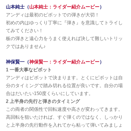
山本純士（
山本純士：ライダー紹介ムービー
）
アンディは最初のピボットでの弾きが大切！
初めの内はゆっくり丁寧に『弾き』を意識してトライし
てみてください！
板の弾きと遠心力をうまく使えれば決して難しいトリッ
クではありません♪
神保賢一（
神保賢一：ライダー紹介ムービー
）
1 一番大事なピボット
アンディはピボットで決まります。とくにピボットは自
分のタイミングで踏み切れる位置が良いです。自分の場
合はだいたい150度くらいにしています。
2 上半身の先行と弾きのタイミング
この両者の関係性で回転速度や高さが変わってきます。
高回転を狙いたければ、すぐ弾くのではなく、しっかり
と上半身の先行動作を入れてから粘って弾いてみましょ