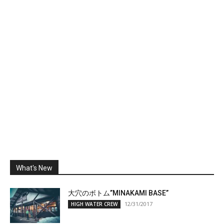
What's New
大穴のボトム”MINAKAMI BASE”
12/31/2017
HIGH WATER CREW