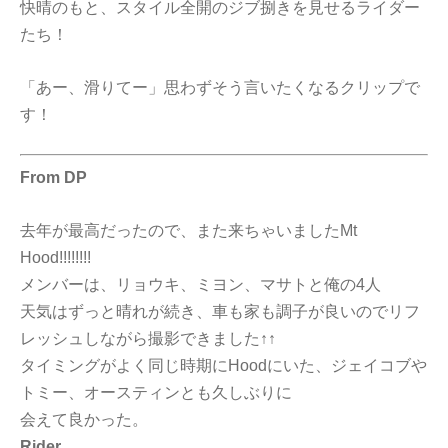
快晴のもと、スタイル全開のジブ捌きを見せるライダー
たち！
「あー、滑りてー」思わずそう言いたくなるクリップで
す！
From DP
去年が最高だったので、また来ちゃいましたMt
Hood!!!!!!!!
メンバーは、リョウキ、ミヨン、マサトと俺の4人
天気はずっと晴れが続き、車も家も調子が良いのでリフ
レッシュしながら撮影できました↑↑
タイミングがよく同じ時期にHoodにいた、ジェイコブや
トミー、オースティンとも久しぶりに
会えて良かった。
Rider