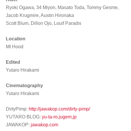
Ryoki Ogawa, 34 Miyon, Masato Toda, Tommy Gesme,
Jacob Krugmire, Austin Hironaka
Scott Blum, Dillon Ojo, Louif Paradis
Location
Mt Hood
Edited
Yutaro Hirakami
Cinematography
Yutaro Hirakami
DirtyPimp:
http://jawakop.com/dirty-pimp/
YUTARO BLOG:
yu-ta-ro.jugem.jp
JAWAKOP:
jawakop.com