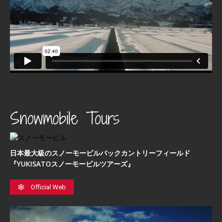
Snowmobile Tours
日本最⼤級のスノーモービルバックカントリーフィールド
『YUKISATOスノーモービルツアーズ』
Official Web