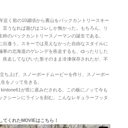
年近く前の10歳頃から裏山をバックカントリースキー
。言うなれば遊びはコレしか無かった。もちろん、リ
生粋のバックカントリースノーマンの誕生である。
に出逢う。スキーでは見えなかった自由なスタイルに
極寒の北海道のゲレンデを疾走するも、ゆったりした
、疾走してなびいた形そのまま冷凍保存されたが、不
を立ち上げ、スノーボードムービーを作り、スノーボー
人生をノッて生きる。
intone61が世に産みだされる。この板にノッて今も
ックシーンにラインを刻む。こんなレギュラーフッタ
てくれたMOVIEはこちら！