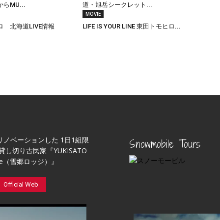
らMU...
道・旭岳シークレット...
MOVIE
 北海道LIVE情報
LIFE IS YOUR LINE 東田トモヒロ...
リノベーションした 1日1組限
Snowmobile Tours
貸し切り古民家『YUKISATO
ge（雪郷ロッジ）』
Official Web