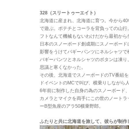
328（スリートゥーエイト）
北海道に産まれ、北海道に育つ。今から40
で遊ぶ。ポテチとコーラを背負っての山行
フトなんて機械もないわけだから最初から
日本のスノーボード創成期にスノーボード
影響をうけてバギーパンツにネルシャツで
バギーパンツとネルシャツのボタンは凍り
思議と寒くなかった。
その後、北海道でスノーボードのTV番組
ドイベントのMCで叫び、横乗りしながら
6年前に制作した自身の為のスノーボード、k
カメラとマイクを両手にこの世のノートラ
ーB型魚座のアラ50横乗野郎。
ふたりと共に北海道を旅して、彼らが制作し