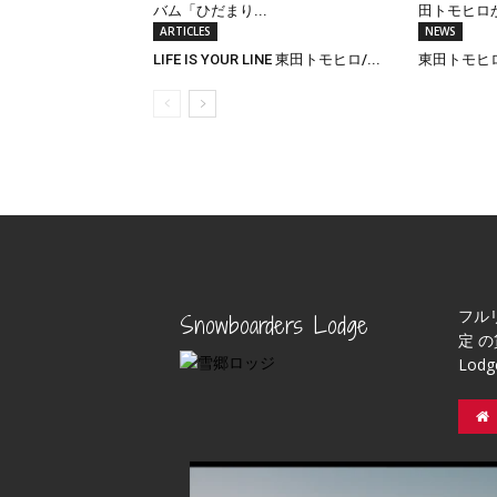
バム「ひだまり...
田トモヒロか
ARTICLES
NEWS
LIFE IS YOUR LINE 東田トモヒロ/...
東田トモヒロ
フル
Snowboarders Lodge
定 の
Lod