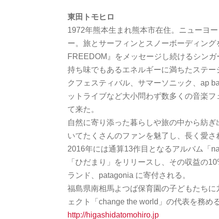
東田トモヒロ
1972年熊本生まれ熊本市在住。ニューヨ
ー。旅とサーフィンとスノーボーディングを
FREEDOM』をメッセージし続けるシン
持ち味でもあるエネルギーに満ちたステー
クフェスティバル、サマーソニック、ap bank festi
ットライブなど大小問わず数多くの音楽フ
て来た。
自然に寄り添った暮らしや旅の中から紡ぎ
いてたくさんのファンを魅了し、長く愛さ
2016年には通算13作目となるアルバム「na
「ひだまり」をリリースし、その収益の1
ランド、patagonia に寄付される。
福島県南相馬よつば保育園の子どもたちに
ェクト「change the world」の代表を務め
http://higashidatomohiro.jp