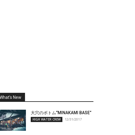
What's New
大穴のボトム”MINAKAMI BASE”
12/31/2017
HIGH WATER CREW