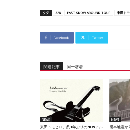
タグ
328
EAST SNOW AROUND TOUR
東田トモ
Facebook
Twitter
関連記事
同一著者
NEWS
NEWS
東田トモヒロ、約1年ぶりのNEWアル
熊本地震か