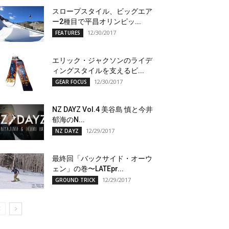
スロープスタイル、ビッグエア
ー2種目で平昌オリンピッ...
12/30/2017
FEATURES
エリック・ジャクソンのライデ
ィングスタイルを支えるビ...
12/30/2017
GEAR FOCUS
NZ DAYZ Vol.4 美谷島 慎と今井
郁海のN...
12/29/2017
NZ DAYZ
最終回「バックサイド・オーウ
ェン」の巻〜LATEpr...
12/29/2017
GROUND TRICK