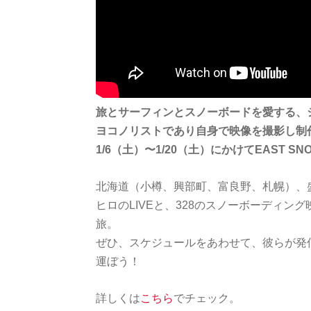
旅とサーフィンとスノーボードを愛する、
ヨコノリストであり自身で映像を撮影し制作
1/6（土）〜1/20（土）にかけてEAST SN
北海道（小樽、興部町、富良野、札幌）、
ヒロのLIVEと、328のスノーボーディ
旅。
ぜひ、スケジュールをあわせて、彼らが発
運ぼう！
詳しくは
こちら
でチェック。