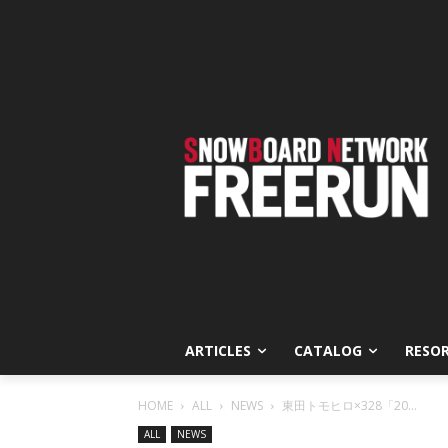
ARTICLES
CATALOG
RESO
HOME
ALL
NEWS
東田トモヒロ×328「20...
ALL
NEWS