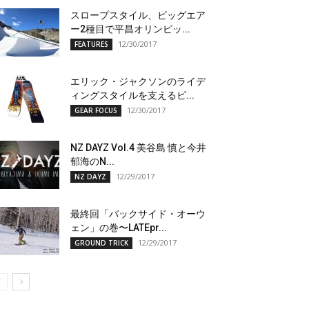
スロープスタイル、ビッグエア
ー2種目で平昌オリンピッ...
12/30/2017
FEATURES
エリック・ジャクソンのライデ
ィングスタイルを支えるビ...
12/30/2017
GEAR FOCUS
NZ DAYZ Vol.4 美谷島 慎と今井
郁海のN...
12/29/2017
NZ DAYZ
最終回「バックサイド・オーウ
ェン」の巻〜LATEpr...
12/29/2017
GROUND TRICK