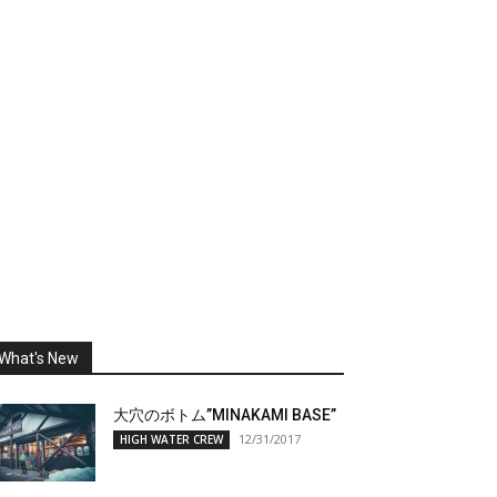
What's New
大穴のボトム”MINAKAMI BASE”
12/31/2017
HIGH WATER CREW