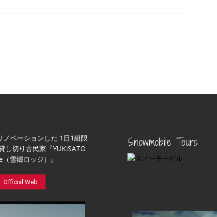
リノベーションした 1日1組限
Snowmobile Tours
貸し切り古民家『YUKISATO
ge（雪郷ロッジ）』
Official Web