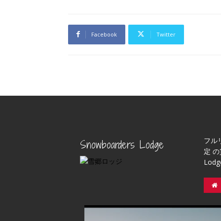
Facebook
Twitter
フル
Snowboarders Lodge
定 の
Lod