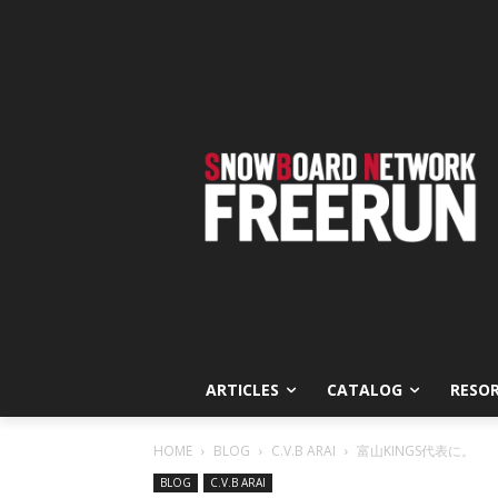
ARTICLES
CATALOG
RESO
HOME
BLOG
C.V.B ARAI
富山KINGS代表に。
BLOG
C.V.B ARAI