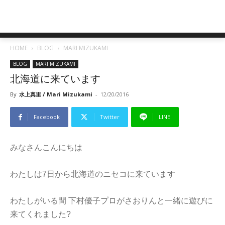
HOME
BLOG
MARI MIZUKAMI
BLOG
MARI MIZUKAMI
北海道に来ています
By
水上真里 / Mari Mizukami
-
12/20/2016
Facebook
Twitter
LINE
みなさんこんにちは
わたしは7日から北海道のニセコに来ています
わたしがいる間 下村優子プロがさおりんと一緒に遊びに
来てくれました?