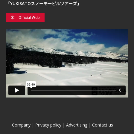
『YUKISATOスノーモービルツアーズ』
Official Web
Company
|
Privacy policy
|
Advertising
|
Contact us