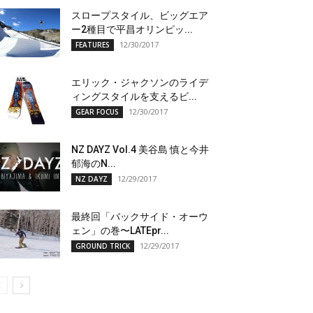
スロープスタイル、ビッグエア
ー2種目で平昌オリンピッ...
12/30/2017
FEATURES
エリック・ジャクソンのライデ
ィングスタイルを支えるビ...
12/30/2017
GEAR FOCUS
NZ DAYZ Vol.4 美谷島 慎と今井
郁海のN...
12/29/2017
NZ DAYZ
最終回「バックサイド・オーウ
ェン」の巻〜LATEpr...
12/29/2017
GROUND TRICK