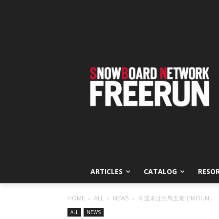
ARTICLES
CATALOG
RESO
HOME
ALL
NEWS
今週末は白馬五竜でMOUN...
ALL
NEWS