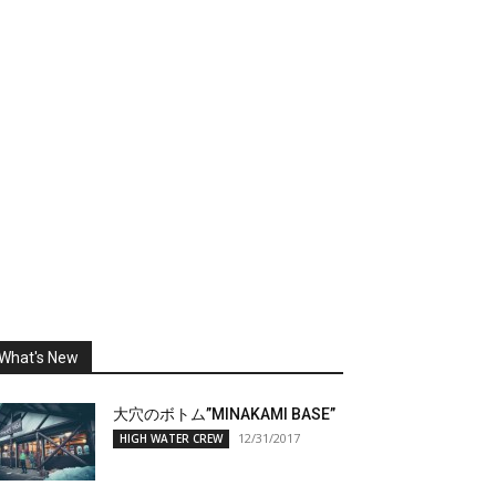
What's New
大穴のボトム”MINAKAMI BASE”
12/31/2017
HIGH WATER CREW