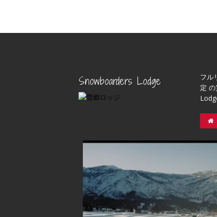
フル
Snowboarders Lodge
定 の
Lod