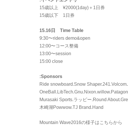
15歳以上 ¥2000(1day)＋1日券
15歳以下 1日券
15.16日 Time Table
9:30〜riders demo&open
12:00〜コース整備
13:00〜session
15:00 close
:Sponsors
Ride snowboard.Snow Shaper.241.Volcom
OneBall.LibTech.Gnu.Nixon.willow.Patagoni
Murasaki Sports.ラッピー.Round About.Green
木崎湖Powwow.TJ Brand.Hand
Mountain Wave2016の様子はこちらから