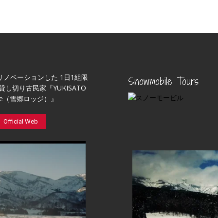
リノベーションした 1日1組限
Snowmobile Tours
貸し切り古民家『YUKISATO
ge（雪郷ロッジ）』
Official Web