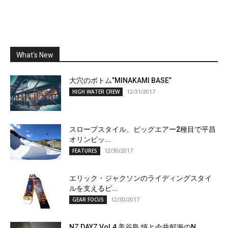
What's New
大穴のボトム”MINAKAMI BASE”
12/31/2017
HIGH WATER CREW
スロープスタイル、ビッグエアー2種目で平昌
オリンピッ...
12/30/2017
FEATURES
エリック・ジャクソンのライディングスタイ
ルを支えるビ...
12/30/2017
GEAR FOCUS
NZ DAYZ Vol.4 美谷島 慎と今井郁海のN...