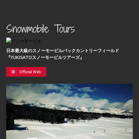
Snowmobile Tours
日本最⼤級のスノーモービルバックカントリーフィールド
『YUKISATOスノーモービルツアーズ』
Official Web