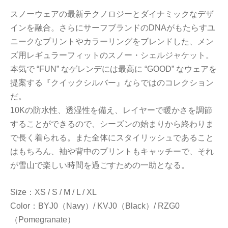
スノーウェアの最新テクノロジーとダイナミックなデザ
インを融合。さらにサーフブランドのDNAがもたらすユ
ニークなプリントやカラーリングをブレンドした、メン
ズ用レギュラーフィットのスノー・シェルジャケット。
本気で “FUN” なゲレンデには最高に “GOOD” なウェアを
提案する『クイックシルバー』ならではのコレクション
だ。
10Kの防水性、透湿性を備え、レイヤーで暖かさを調節
することができるので、シーズンの始まりから終わりま
で長く着られる。また全体にスタイリッシュであること
はもちろん、袖や背中のプリントもキャッチーで、それ
が雪山で楽しい時間を過ごすための一助となる。
Size：XS / S / M / L / XL
Color：BYJ0（Navy）/ KVJ0（Black）/ RZG0
（Pomegranate）