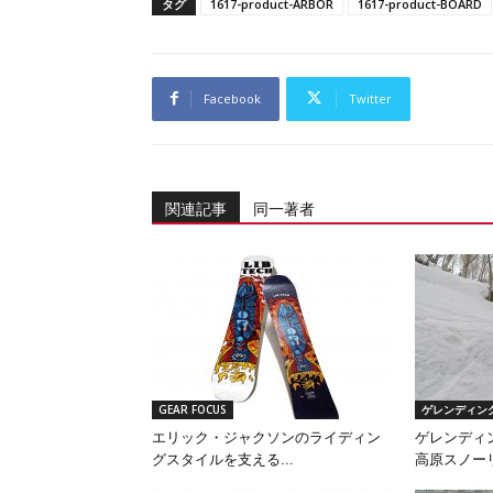
タグ
1617-product-ARBOR
1617-product-BOARD
Facebook
Twitter
関連記事
同一著者
GEAR FOCUS
ゲレンディング
エリック・ジャクソンのライディン
ゲレンディ
グスタイルを支える...
高原スノーリ