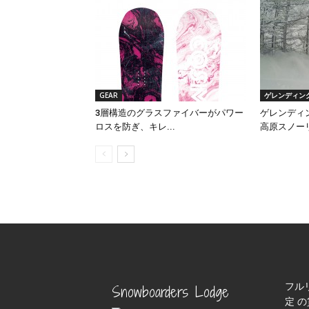
GEAR
ゲレンディング
3層構造のグラスファイバーがパワー
ゲレンディ
ロスを防ぎ、キレ...
高原スノーリ
フル
Snowboarders Lodge
定 の