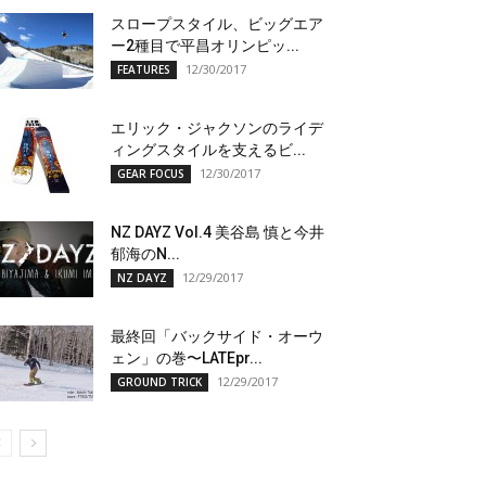
スロープスタイル、ビッグエア
ー2種目で平昌オリンピッ...
12/30/2017
FEATURES
エリック・ジャクソンのライデ
ィングスタイルを支えるビ...
12/30/2017
GEAR FOCUS
NZ DAYZ Vol.4 美谷島 慎と今井
郁海のN...
12/29/2017
NZ DAYZ
最終回「バックサイド・オーウ
ェン」の巻〜LATEpr...
12/29/2017
GROUND TRICK