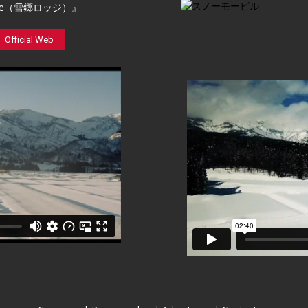
ge（雪郷ロッジ）』
Official Web