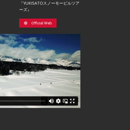
『YUKISATOスノーモービルツア
ーズ』
Official Web