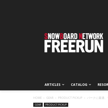
ARTICLES
CATALOG
RESO
HOME
GEAR
PRODUCT PICKUP
パークに最適、で
GEAR
PRODUCT PICKUP