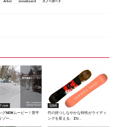
Arbor
snowboard
スノーボード
.com
GEAR
ングNEWムービー！菅平
竹の持つしなやかな特性がライディ
ゾー...
ングを変える、ZU...