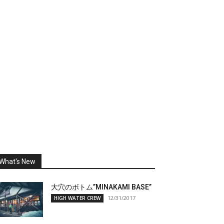
What's New
大穴のボトム”MINAKAMI BASE”
12/31/2017
HIGH WATER CREW