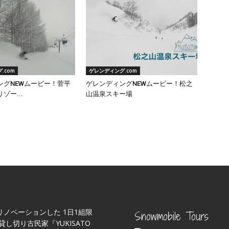
.com
ゲレンディング.com
ングNEWムービー！菅平
ゲレンディングNEWムービー！松之
ゾー...
山温泉スキー場
リノベーションした 1日1組限
Snowmobile Tours
貸し切り古民家『YUKISATO