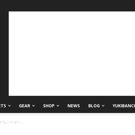
RTS
GEAR
SHOP
NEWS
BLOG
YUKIBANC
もパウダー...