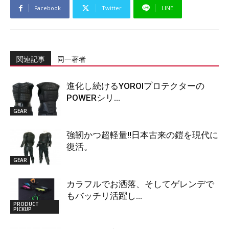
Facebook
Twitter
LINE
関連記事
同一著者
進化し続けるYOROIプロテクターの
POWERシリ...
GEAR
強靭かつ超軽量!!日本古来の鎧を現代に
復活。
GEAR
カラフルでお洒落、そしてゲレンデで
もバッチリ活躍し...
PRODUCT
PICKUP