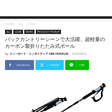
HOME
ALL
GEAR
ALL
GEAR
NEWS
PRODUCT PICKUP
バックカントリーシーンで大活躍、超軽量の
カーボン製折りたたみ式ポール
By
スノーボード・スノボメディア SBN FREERUN
-
07/22/2016
Facebook
Twitter
LINE