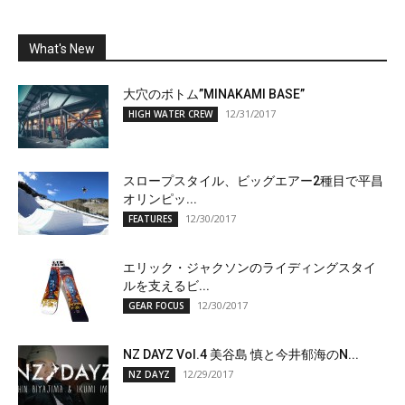
What's New
大穴のボトム”MINAKAMI BASE”
12/31/2017
HIGH WATER CREW
スロープスタイル、ビッグエアー2種目で平昌
オリンピッ...
12/30/2017
FEATURES
エリック・ジャクソンのライディングスタイ
ルを支えるビ...
12/30/2017
GEAR FOCUS
NZ DAYZ Vol.4 美谷島 慎と今井郁海のN...
12/29/2017
NZ DAYZ