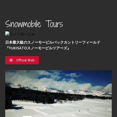
Snowmobile Tours
日本最⼤級のスノーモービルバックカントリーフィールド
『YUKISATOスノーモービルツアーズ』
Official Web